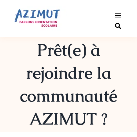
Passer
au
contenu
Toggle
Naviga
S’informer
Prêt(e) à
Outils pou
rejoindre la
Qui somm
communauté
Actualité
Connexio
AZIMUT ?
Newslette