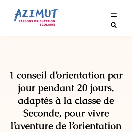
Passer
au
contenu
Toggle
Naviga
S’informer
Outils pou
Qui somm
1 conseil d’orientation par
jour pendant 20 jours,
Actualité
adaptés à la classe de
Connexio
Seconde,
pour vivre
Newslette
l’aventure
de l’orientation