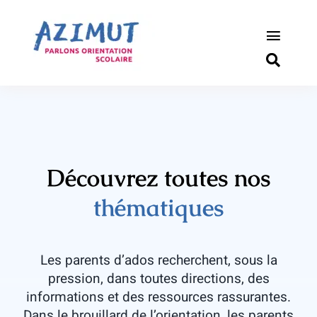
Passer
au
contenu
Toggle
Naviga
S’informer
Outils pou
Qui somm
Découvrez toutes nos
thématiques
Actualité
Connexio
Les parents d’ados recherchent, sous la
pression, dans toutes directions, des
Newslette
informations et des ressources rassurantes.
Dans le brouillard de l’orientation, les parents