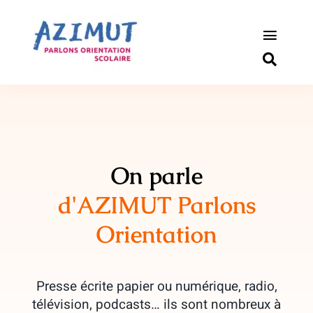
Passer
au
contenu
Toggle
Naviga
S’informer
Outils pou
Qui somm
On parle
d'AZIMUT Parlons
Actualité
Orientation
Connexio
Newslette
Presse écrite papier ou numérique, radio,
télévision, podcasts… ils sont nombreux à