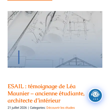
ESAIL : témoignage de Léa Maunier –
ancienne étudiante, architecte
d’intérieur
ESAIL : témoignage de Léa
Maunier – ancienne étudiante,
architecte d’intérieur
21 juillet 2026
|
Categories:
Découvrir les études