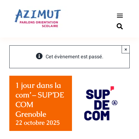
Passer
au
contenu
Toggle
Naviga
S’informer
×
Outils pou
Cet évènement est passé.
Qui somm
1 jour dans la
Actualité
com’ – SUP’DE
COM
Connexio
Grenoble
22 octobre 2025
Newslette