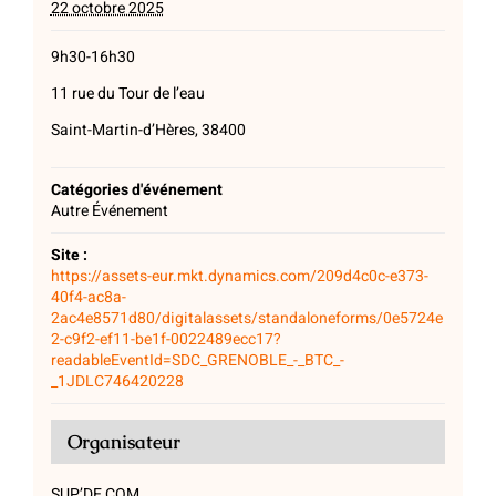
22 octobre 2025
9h30-16h30
11 rue du Tour de l’eau
Saint-Martin-d’Hères, 38400
Catégories d'événement
Autre Événement
Site :
https://assets-eur.mkt.dynamics.com/209d4c0c-e373-
40f4-ac8a-
2ac4e8571d80/digitalassets/standaloneforms/0e5724e
2-c9f2-ef11-be1f-0022489ecc17?
readableEventId=SDC_GRENOBLE_-_BTC_-
_1JDLC746420228
Organisateur
SUP’DE COM