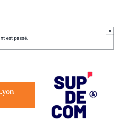
×
nt est passé.
Lyon