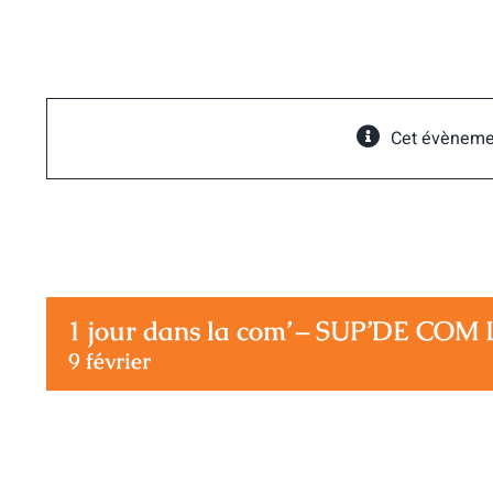
Passer
au
contenu
Cet évèneme
1 jour dans la com’ – SUP’DE COM 
9 février