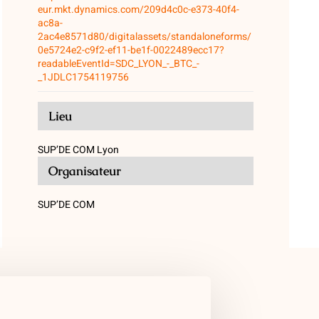
eur.mkt.dynamics.com/209d4c0c-e373-40f4-
ac8a-
2ac4e8571d80/digitalassets/standaloneforms/
0e5724e2-c9f2-ef11-be1f-0022489ecc17?
readableEventId=SDC_LYON_-_BTC_-
_1JDLC1754119756
Lieu
SUP’DE COM Lyon
Organisateur
SUP’DE COM