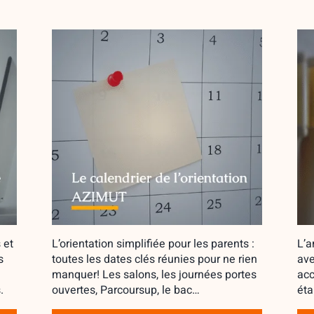
 et
L’orientation simplifiée pour les parents :
L’a
s
toutes les dates clés réunies pour ne rien
ave
manquer! Les salons, les journées portes
acc
.
ouvertes, Parcoursup, le bac…
éta