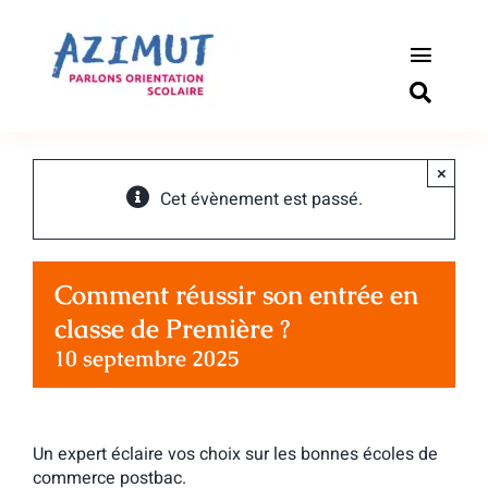
Passer
au
contenu
Toggle
Naviga
S’informer
×
Outils pou
Cet évènement est passé.
Qui somm
Comment réussir son entrée en
Actualité
classe de Première ?
10 septembre 2025
Connexio
Newslette
Un expert éclaire vos choix sur les bonnes écoles de
commerce postbac.