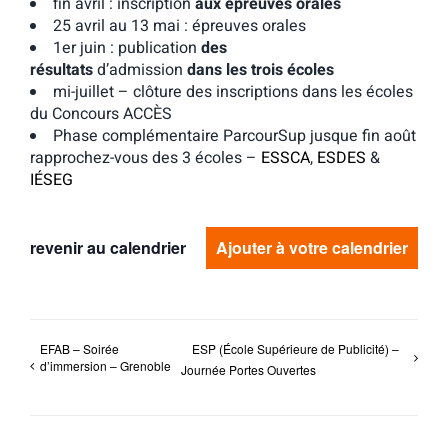
fin avril : inscription
aux épreuves orales
25 avril au 13 mai : épreuves orales
1er juin
: publication
des
résultats
d’admission
dans les trois écoles
mi-juillet – clôture des inscriptions dans les écoles
du Concours ACCÈS
Phase complémentaire ParcourSup jusque fin août
rapprochez-vous des 3 écoles –
ESSCA
,
ESDES
&
IÉSEG
revenir au calendrier
Ajouter à votre calendrier
EFAB – Soirée
ESP (École Supérieure de Publicité) –
d’immersion – Grenoble
Journée Portes Ouvertes