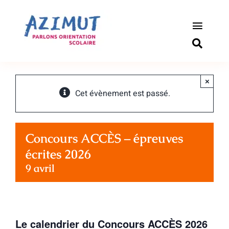
Passer
au
contenu
Toggle
Naviga
S’informer
×
Outils pou
Cet évènement est passé.
Qui somm
Concours ACCÈS – épreuves
Actualité
écrites 2026
9 avril
Connexio
Newslette
Le calendrier du Concours ACCÈS 2026