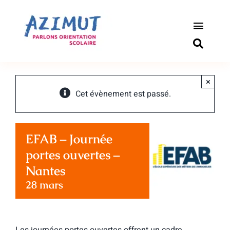
Passer
au
contenu
Toggle
Naviga
S’informer
×
Outils pou
Cet évènement est passé.
Qui somm
EFAB – Journée
Actualité
portes ouvertes –
Nantes
Connexio
28 mars
Newslette