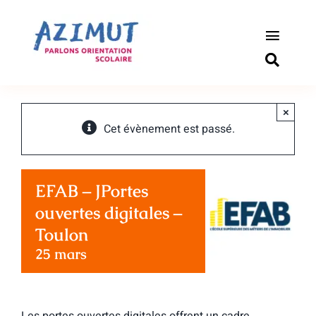
Passer
au
contenu
Toggle
Naviga
S’informer
×
Outils pou
Cet évènement est passé.
Qui somm
EFAB – JPortes
Actualité
ouvertes digitales –
Toulon
Connexio
25 mars
Newslette