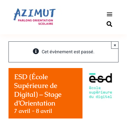
Passer
au
contenu
Toggle
Naviga
S’informer
×
Outils pou
Cet évènement est passé.
Qui somm
ESD (École
Actualité
Supérieure de
Digital) – Stage
Connexio
d’Orientation
7 avril
-
8 avril
Newslette