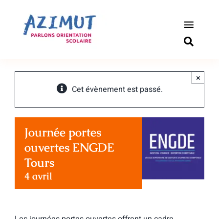
Passer
au
contenu
Toggle
Naviga
S’informer
×
Outils pou
Cet évènement est passé.
Qui somm
Journée portes
Actualité
ouvertes ENGDE
Tours
Connexio
4 avril
Newslette