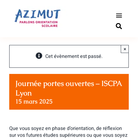
Passer
au
contenu
Toggle
Naviga
S’informer
×
Outils pou
Cet évènement est passé.
Qui somm
Journée portes ouvertes – ISCPA
Actualité
Lyon
15 mars 2025
Connexio
Newslette
Que vous soyez en phase d’orientation, de réflexion
sur vos futures études supérieures ou que vous soyez