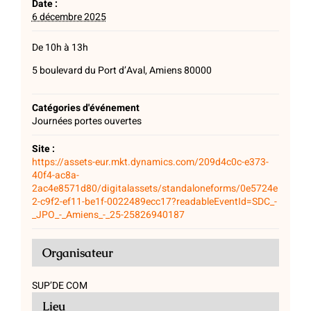
Date :
6 décembre 2025
De 10h à 13h
5 boulevard du Port d’Aval, Amiens 80000
Catégories d'événement
Journées portes ouvertes
Site :
https://assets-eur.mkt.dynamics.com/209d4c0c-e373-
40f4-ac8a-
2ac4e8571d80/digitalassets/standaloneforms/0e5724e
2-c9f2-ef11-be1f-0022489ecc17?readableEventId=SDC_-
_JPO_-_Amiens_-_25-25826940187
Organisateur
SUP’DE COM
Lieu