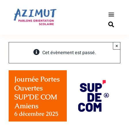
Passer
au
contenu
Toggle
Naviga
S’informer
×
Outils pou
Cet évènement est passé.
Qui somm
Journée Portes
Actualité
Ouvertes
SUP’DE COM
Connexio
Amiens
6 décembre 2025
Newslette