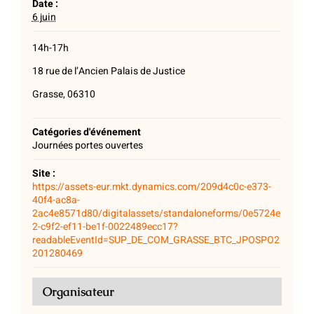
Date :
6 juin
14h-17h
18 rue de l’Ancien Palais de Justice
Grasse, 06310
Catégories d'événement
Journées portes ouvertes
Site :
https://assets-eur.mkt.dynamics.com/209d4c0c-e373-
40f4-ac8a-
2ac4e8571d80/digitalassets/standaloneforms/0e5724e
2-c9f2-ef11-be1f-0022489ecc17?
readableEventId=SUP_DE_COM_GRASSE_BTC_JPOSPO2
201280469
Organisateur