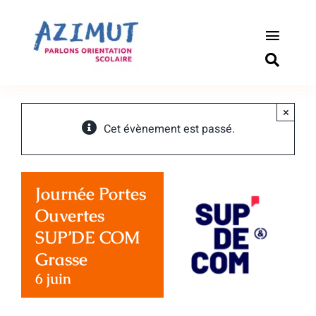
Passer
au
contenu
Toggle
Naviga
S’informer
×
Outils pou
Cet évènement est passé.
Qui somm
Journée Portes
Actualité
Ouvertes
SUP’DE COM
Connexio
Grasse
6 juin
Newslette