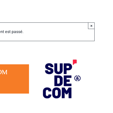
×
nt est passé.
COM