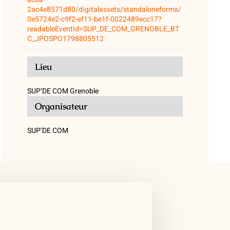
2ac4e8571d80/digitalassets/standaloneforms/
0e5724e2-c9f2-ef11-be1f-0022489ecc17?
readableEventId=SUP_DE_COM_GRENOBLE_BT
C_JPOSPO1798805512
Lieu
SUP’DE COM Grenoble
Organisateur
SUP’DE COM