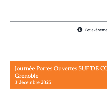
Passer
au
contenu
Cet évèneme
Journée Portes Ouvertes SUP’DE 
Grenoble
3 décembre 2025