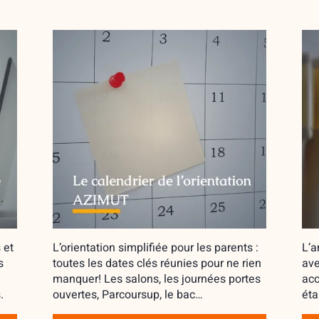
 et
L’orientation simplifiée pour les parents :
L’a
s
toutes les dates clés réunies pour ne rien
ave
manquer! Les salons, les journées portes
acc
.
ouvertes, Parcoursup, le bac…
éta