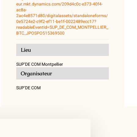
eur.mkt.dynamics.com/209d4c0c-e373-40f4-
ac8a-
2ac4e8571d80/digitalassets/standaloneforms/
0e5724e2-c9f2-ef11-be1f-0022489ecc17?
readableEventId=SUP_DE_COM_MONTPELLIER_
BTC_JPOSPO515369500
Lieu
SUP’DE COM Montpellier
Organisateur
SUP’DE COM