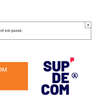
×
nt est passé.
COM