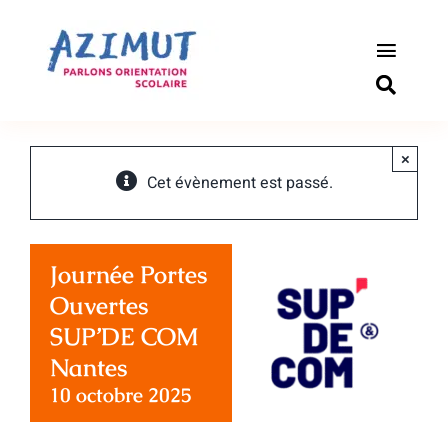
Passer
au
contenu
Toggle
Naviga
S’informer
×
Outils pou
Cet évènement est passé.
Qui somm
Journée Portes
Actualité
Ouvertes
SUP’DE COM
Connexio
Nantes
10 octobre 2025
Newslette