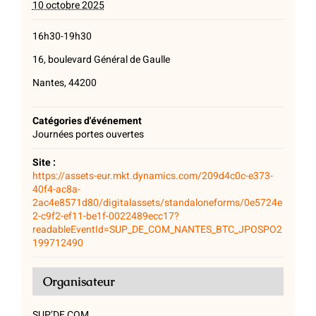
10 octobre 2025
16h30-19h30
16, boulevard Général de Gaulle
Nantes, 44200
Catégories d'événement
Journées portes ouvertes
Site :
https://assets-eur.mkt.dynamics.com/209d4c0c-e373-
40f4-ac8a-
2ac4e8571d80/digitalassets/standaloneforms/0e5724e
2-c9f2-ef11-be1f-0022489ecc17?
readableEventId=SUP_DE_COM_NANTES_BTC_JPOSPO2
199712490
Organisateur
SUP’DE COM