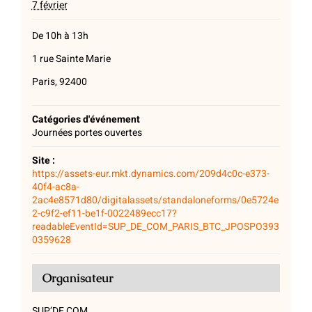
7 février
De 10h à 13h
1 rue Sainte Marie
Paris, 92400
Catégories d'événement
Journées portes ouvertes
Site :
https://assets-eur.mkt.dynamics.com/209d4c0c-e373-
40f4-ac8a-
2ac4e8571d80/digitalassets/standaloneforms/0e5724e
2-c9f2-ef11-be1f-0022489ecc17?
readableEventId=SUP_DE_COM_PARIS_BTC_JPOSPO393
0359628
Organisateur
SUP’DE COM