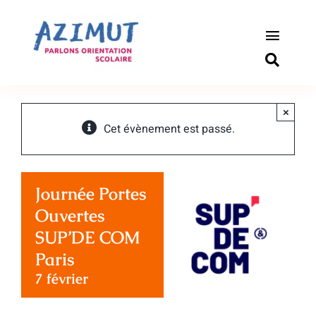
Passer
au
contenu
Toggle
Naviga
S’informer
×
Outils pou
Cet évènement est passé.
Qui somm
Journée Portes
Actualité
Ouvertes
SUP’DE COM
Connexio
Paris
7 février
Newslette