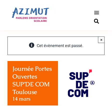
Passer
au
contenu
Toggle
Naviga
S’informer
×
Outils pou
Cet évènement est passé.
Qui somm
Journée Portes
Actualité
Ouvertes
SUP’DE COM
Connexio
Toulouse
14 mars
Newslette