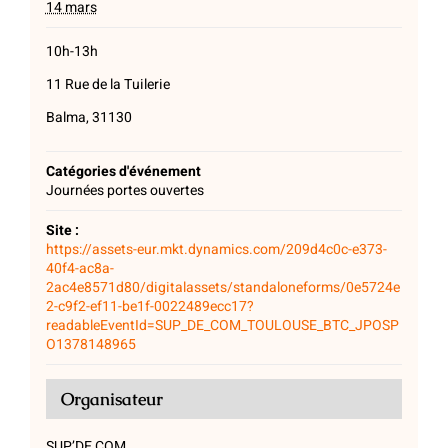
14 mars
10h-13h
11 Rue de la Tuilerie
Balma, 31130
Catégories d'événement
Journées portes ouvertes
Site :
https://assets-eur.mkt.dynamics.com/209d4c0c-e373-
40f4-ac8a-
2ac4e8571d80/digitalassets/standaloneforms/0e5724e
2-c9f2-ef11-be1f-0022489ecc17?
readableEventId=SUP_DE_COM_TOULOUSE_BTC_JPOSP
O1378148965
Organisateur
SUP’DE COM