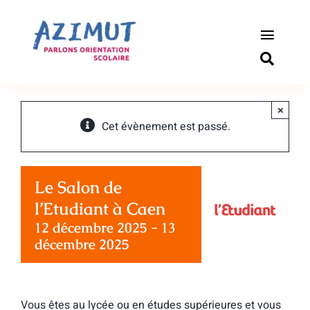
Passer
au
contenu
Toggle
Naviga
S’informer
×
Outils pou
Cet évènement est passé.
Qui somm
Le Salon de
Actualité
l’Etudiant à Caen
12 décembre 2025
-
13
Connexio
décembre 2025
Newslette
Vous êtes au lycée ou en études supérieures et vous