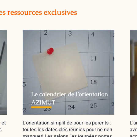
es ressources exclusives
 et
L’orientation simplifiée pour les parents :
L’a
s
toutes les dates clés réunies pour ne rien
ave
manquer! Les salons, les journées portes
acc