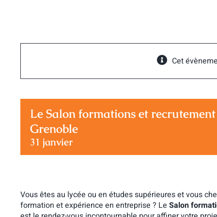
Passer
au
contenu
Cet évèneme
Le Salon formations et recrutement
Grenoble
31 janvier
Vous êtes au lycée ou en études supérieures et vous cher
formation et expérience en entreprise ? Le
Salon formati
est le rendez-vous incontournable pour affiner votre projet