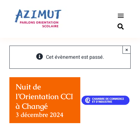
Passer
au
contenu
Toggle
Naviga
S’informer
×
Outils pou
Cet évènement est passé.
Qui somm
Nuit de
Actualité
l’Orientation CCI
à Changé
Connexio
3 décembre 2024
Newslette