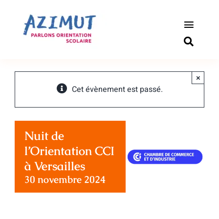
Passer
au
contenu
Toggle
Naviga
S’informer
×
Outils pou
Cet évènement est passé.
Qui somm
Nuit de
Actualité
l’Orientation CCI
à Versailles
Connexio
30 novembre 2024
Newslette