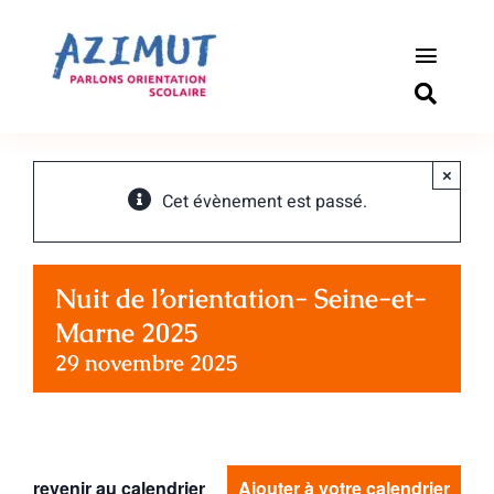
Passer
au
contenu
Toggle
Naviga
S’informer
×
Outils pou
Cet évènement est passé.
Qui somm
Nuit de l’orientation- Seine-et-
Actualité
Marne 2025
29 novembre 2025
Connexio
Newslette
revenir au calendrier
Ajouter à votre calendrier