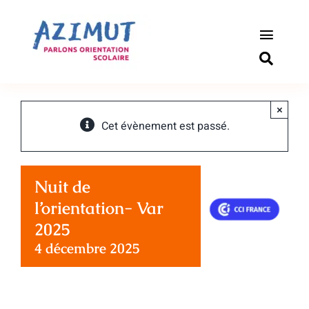
Passer
au
contenu
Toggle
Naviga
S’informer
×
Outils pou
Cet évènement est passé.
Qui somm
Nuit de
Actualité
l’orientation- Var
2025
Connexio
4 décembre 2025
Newslette