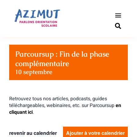
Passer
au
contenu
Toggle
Naviga
S’informer
Parcoursup : Fin de la phase
Outils pou
complémentaire
10 septembre
Qui somm
Actualité
Retrouvez tous nos articles, podcasts, guides
téléchargeables, webinaires, etc. sur Parcoursup
en
Connexio
cliquant ici
.
Newslette
revenir au calendrier
Ajouter à votre calendrier