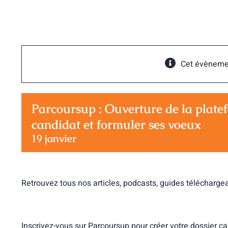
Passer
au
contenu
Cet évèneme
Parcoursup : Ouverture de la plate
candidat et formuler ses voeux
19 janvier
Retrouvez tous nos articles, podcasts, guides télécharge
Inscrivez-vous sur Parcoursup pour créer votre dossier ca