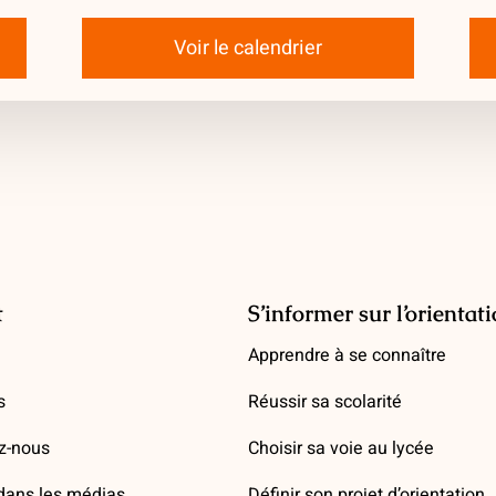
Voir le calendrier
t
S’informer sur l’orientat
Apprendre à se connaître
s
Réussir sa scolarité
z-nous
Choisir sa voie au lycée
ans les médias
Définir son projet d’orientation