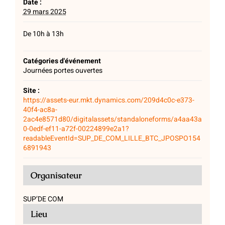
Date :
29 mars 2025
De 10h à 13h
Catégories d'événement
Journées portes ouvertes
Site :
https://assets-eur.mkt.dynamics.com/209d4c0c-e373-
40f4-ac8a-
2ac4e8571d80/digitalassets/standaloneforms/a4aa43a
0-0edf-ef11-a72f-00224899e2a1?
readableEventId=SUP_DE_COM_LILLE_BTC_JPOSPO154
6891943
Organisateur
SUP’DE COM
Lieu