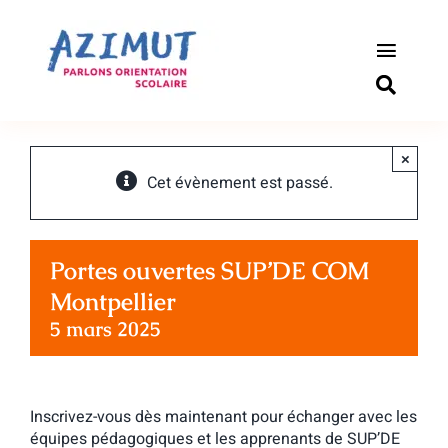
Passer
au
contenu
Toggle
Naviga
S’informer
×
Outils pou
Cet évènement est passé.
Qui somm
Portes ouvertes SUP’DE COM
Actualité
Montpellier
5 mars 2025
Connexio
Newslette
Inscrivez-vous dès maintenant pour échanger avec les
équipes pédagogiques et les apprenants de SUP’DE