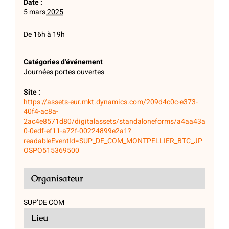
Date :
5 mars 2025
De 16h à 19h
Catégories d'événement
Journées portes ouvertes
Site :
https://assets-eur.mkt.dynamics.com/209d4c0c-e373-
40f4-ac8a-
2ac4e8571d80/digitalassets/standaloneforms/a4aa43a
0-0edf-ef11-a72f-00224899e2a1?
readableEventId=SUP_DE_COM_MONTPELLIER_BTC_JP
OSPO515369500
Organisateur
SUP’DE COM
Lieu