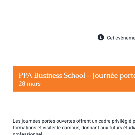
Passer
au
contenu
Cet évèneme
PPA Business School – Journée port
28 mars
Les journées portes ouvertes offrent un cadre privilégié 
formations et visiter le campus, donnant aux futurs étud
professionnel.