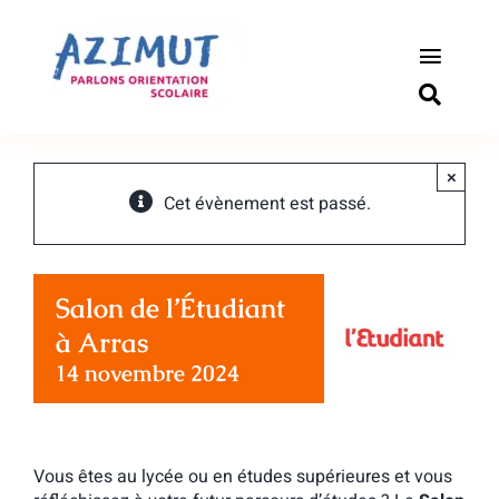
Passer
au
contenu
Toggle
Naviga
S’informer
×
Outils pou
Cet évènement est passé.
Qui somm
Salon de l’Étudiant
Actualité
à Arras
14 novembre 2024
Connexio
Newslette
Vous êtes au lycée ou en études supérieures et vous