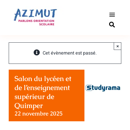
Passer
au
contenu
Toggle
Naviga
S’informer
×
Outils pou
Cet évènement est passé.
Qui somm
Salon du lycéen et
Actualité
de l’enseignement
supérieur de
Connexio
Quimper
22 novembre 2025
Newslette