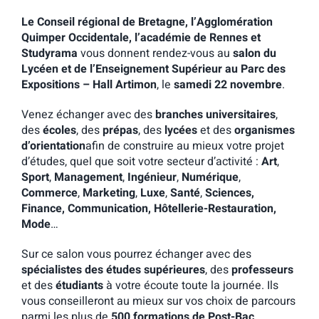
Le Conseil régional de Bretagne, l’Agglomération
Quimper Occidentale, l’académie de Rennes et
Studyrama
vous donnent rendez-vous au
salon du
Lycéen et de l’Enseignement Supérieur
au Parc des
Expositions – Hall Artimon
, le
samedi 22 novembre
.
Venez échanger avec des
branches universitaires
,
des
écoles
, des
prépas
, des
lycées
et des
organismes
d’orientation
afin de construire au mieux votre projet
d’études, quel que soit votre secteur d’activité :
Art
,
Sport
,
Management
,
Ingénieur
,
Numérique
,
Commerce
,
Marketing
,
Luxe
,
Santé
,
Sciences,
Finance, Communication, Hôtellerie-Restauration,
Mode
…
Sur ce salon vous pourrez échanger avec des
spécialistes des études supérieures
, des
professeurs
et des
étudiants
à votre écoute toute la journée. Ils
vous conseilleront au mieux sur vos choix de parcours
parmi les plus de
500 formations de Post-Bac