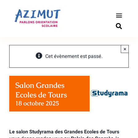
Passer
au
contenu
Toggle
Naviga
S’informer
×
Outils pou
Cet évènement est passé.
Qui somm
Salon Grandes
Actualité
Ecoles de Tours
18 octobre 2025
Connexio
Newslette
Le salon Studyrama des Grandes Ecoles de Tours