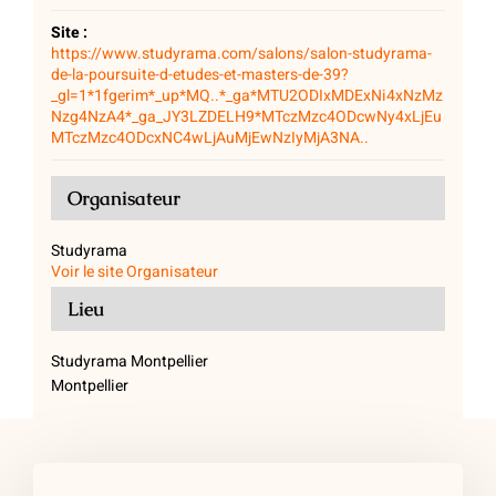
Site :
https://www.studyrama.com/salons/salon-studyrama-
de-la-poursuite-d-etudes-et-masters-de-39?
_gl=1*1fgerim*_up*MQ..*_ga*MTU2ODIxMDExNi4xNzMz
Nzg4NzA4*_ga_JY3LZDELH9*MTczMzc4ODcwNy4xLjEu
MTczMzc4ODcxNC4wLjAuMjEwNzIyMjA3NA..
Organisateur
Studyrama
Voir le site Organisateur
Lieu
Studyrama Montpellier
Montpellier