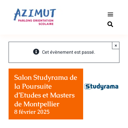
Passer
au
contenu
Toggle
Naviga
S’informer
×
Outils pou
Cet évènement est passé.
Qui somm
Salon Studyrama de
Actualité
la Poursuite
d’Etudes et Masters
Connexio
de Montpellier
8 février 2025
Newslette