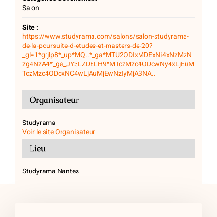
Salon
Site :
https://www.studyrama.com/salons/salon-studyrama-
de-la-poursuite-d-etudes-et-masters-de-20?
_gl=1*grjlp8*_up*MQ..*_ga*MTU2ODIxMDExNi4xNzMzN
zg4NzA4*_ga_JY3LZDELH9*MTczMzc4ODcwNy4xLjEuM
TczMzc4ODcxNC4wLjAuMjEwNzIyMjA3NA..
Organisateur
Studyrama
Voir le site Organisateur
Lieu
Studyrama Nantes