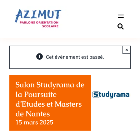
Passer
au
contenu
Toggle
Naviga
S’informer
×
Outils pou
Cet évènement est passé.
Qui somm
Salon Studyrama de
Actualité
la Poursuite
d’Etudes et Masters
Connexio
de Nantes
15 mars 2025
Newslette