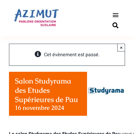
Passer
au
contenu
Toggle
Naviga
S’informer
×
Outils pou
Cet évènement est passé.
Qui somm
Salon Studyrama
Actualité
des Etudes
Supérieures de Pau
Connexio
16 novembre 2024
Newslette