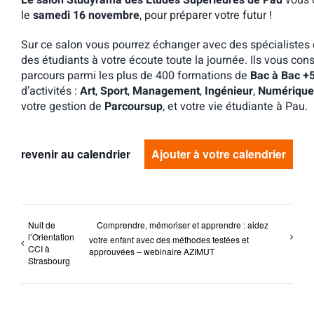
Le salon Studyrama des Etudes Supérieures de Pau
vous 
le
samedi 16 novembre
, pour préparer votre futur !
Sur ce salon vous pourrez échanger avec des spécialistes 
des étudiants à votre écoute toute la journée. Ils vous con
parcours parmi les plus de 400 formations de
Bac à Bac +
d’activités :
Art
,
Sport
,
Management
,
Ingénieur
,
Numérique
votre gestion de
Parcoursup
, et votre vie étudiante à Pau.
revenir au calendrier
Ajouter à votre calendrier
Nuit de
Comprendre, mémoriser et apprendre : aidez
l’Orientation
votre enfant avec des méthodes testées et
CCI à
approuvées – webinaire AZIMUT
Strasbourg