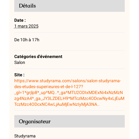
Détails
Date :
1 mars 2025
De 10h à 17h
Catégories d'événement
Salon
Site :
https://www.studyrama.com/salons/salon-studyrama-
des-etudes-superieures-et-de-l-127?
_gl=1*grjlp8*_up*MQ..*_ga*MTU2ODIxMDExNi4xNzMzN
zg4NzA4*_ga_JY3LZDELH9*MTczMzc4ODcwNy4xLjEuM
TczMzc4ODcxNC4wLjAuMjEwNzIyMjA3NA..
Organisateur
Studyrama