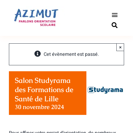
Passer
au
contenu
Toggle
Naviga
S’informer
×
Outils pou
Cet évènement est passé.
Qui somm
Salon Studyrama
Actualité
des Formations de
Santé de Lille
Connexio
30 novembre 2024
Newslette