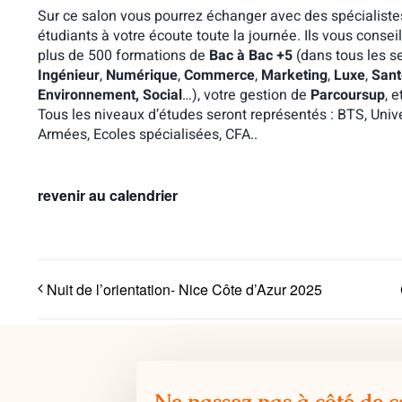
Sur ce salon vous pourrez échanger avec des spécialiste
étudiants à votre écoute toute la journée. Ils vous conse
plus de 500 formations de
Bac à Bac +5
(dans tous les se
Ingénieur
,
Numérique
,
Commerce
,
Marketing
,
Luxe
,
Sant
Environnement, Social
…), votre gestion de
Parcoursup
, 
Tous les niveaux d’études seront représentés : BTS, Unive
Armées, Ecoles spécialisées, CFA..
revenir au calendrier
Nuit de l’orientation- Nice Côte d’Azur 2025
Ne passez pas à côté de c