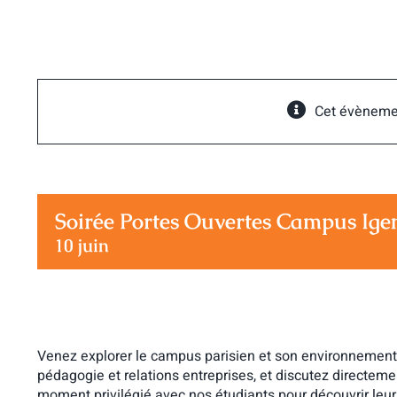
Passer
au
contenu
Cet évèneme
Soirée Portes Ouvertes Campus Ige
10 juin
Venez explorer le campus parisien et son environnement 
pédagogie et relations entreprises, et discutez directeme
moment privilégié avec nos étudiants pour découvrir leur