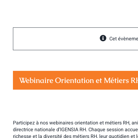
Passer
au
contenu
Cet évèneme
Webinaire Orientation et Métiers R
Participez à nos webinaires orientation et métiers RH, an
directrice nationale d’IGENSIA RH. Chaque session accueill
richesse et la diversité des métiers RH, leur quotidien et