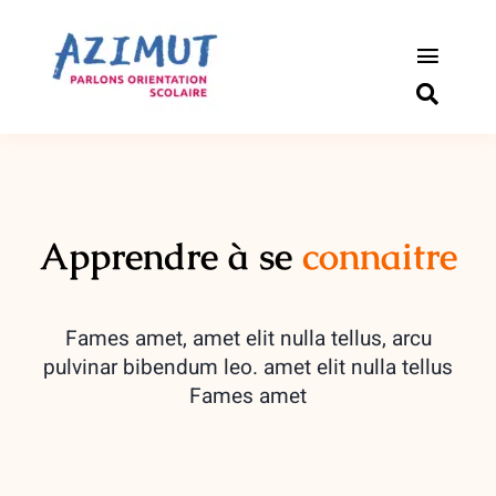
Passer
au
contenu
Toggle
Naviga
S’informer
Outils pou
Apprendre à se
connaitre
Qui somm
Actualité
Fames amet, amet elit nulla tellus, arcu
pulvinar bibendum leo. amet elit nulla tellus
Connexio
Fames amet
Newslette