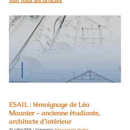
Voir tous les articles
ESAIL : témoignage de Léa Maunier –
ancienne étudiante, architecte
d’intérieur
ESAIL : témoignage de Léa
Maunier – ancienne étudiante,
architecte d’intérieur
21 juillet 2026
|
Categories:
Découvrir les études