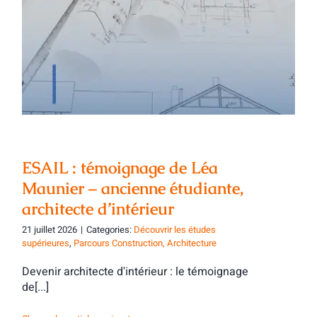
ESAIL : témoignage de Léa Maunier –
ancienne étudiante, architecte
d’intérieur
ESAIL : témoignage de Léa
Maunier – ancienne étudiante,
architecte d’intérieur
21 juillet 2026
|
Categories:
Découvrir les études
supérieures
,
Parcours Construction, Architecture
Devenir architecte d'intérieur : le témoignage
de[...]