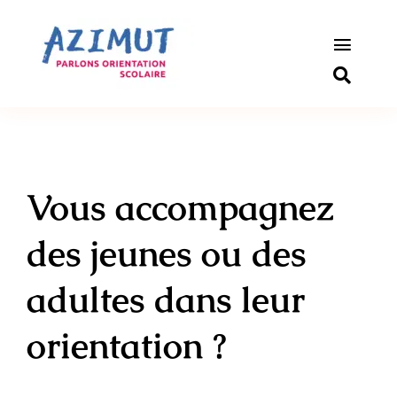
Passer
au
contenu
Toggle
Naviga
S’informer
Outils pou
Vous accompagnez
Qui somm
des jeunes ou des
Actualité
adultes dans leur
Connexio
orientation ?
Newslette