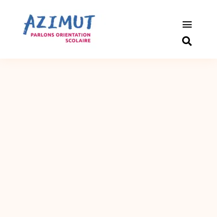
Passer
au
contenu
Toggle
Naviga
S’informer
Outils pou
Qui somm
Actualité
Connexio
Newslette