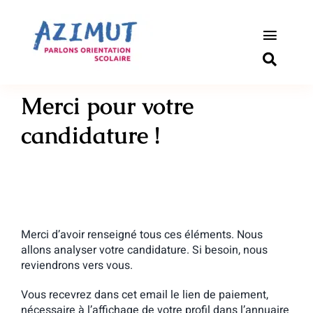
Passer
au
contenu
Toggle
Naviga
S’informer
Merci pour votre
Outils pou
candidature !
Qui somm
Actualité
Merci d’avoir renseigné tous ces éléments. Nous
Connexio
allons analyser votre candidature. Si besoin, nous
reviendrons vers vous.
Newslette
Vous recevrez dans cet email le lien de paiement,
nécessaire à l’affichage de votre profil dans l’annuaire