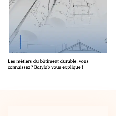
Les métiers du bâtiment durable, vous
connaissez ? Batylab vous explique !