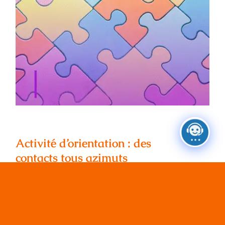
Activité d’orientation : des contacts tous
azimuts
Activité d’orientation : des
contacts tous azimuts
6 juillet 2026
|
Categories:
Définir son projet d'orientation
,
Les Ressources à votre disposition
,
Ressources -
activités
C’est l’été, le week-end, les vacances peut-
être. Vous êtes[...]