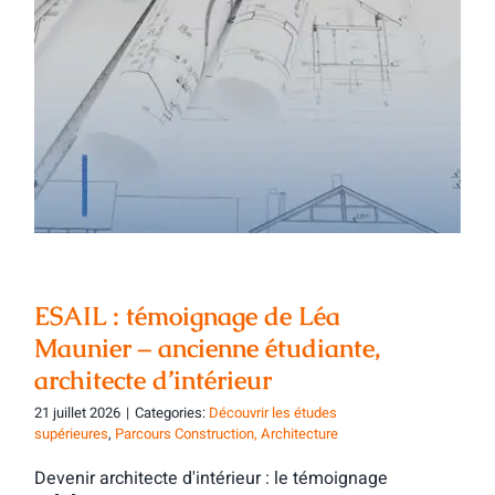
ESAIL : témoignage de Léa Maunier –
ancienne étudiante, architecte
d’intérieur
ESAIL : témoignage de Léa
Maunier – ancienne étudiante,
architecte d’intérieur
21 juillet 2026
|
Categories:
Découvrir les études
supérieures
,
Parcours Construction, Architecture
Devenir architecte d'intérieur : le témoignage