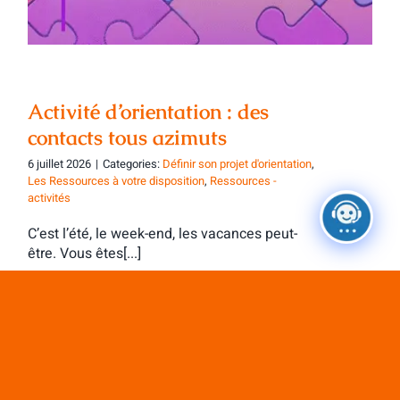
Activité d’orientation : des
contacts tous azimuts
6 juillet 2026
|
Categories:
Définir son projet d'orientation
,
Les Ressources à votre disposition
,
Ressources -
activités
C’est l’été, le week-end, les vacances peut-
être. Vous êtes[...]
Charger les articles suivants